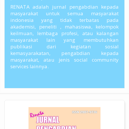
RENATA adalah jurnal pengabdian kepada
masyarakat untuk semua masyarakat
indonesia yang tidak terbatas pada
akademisi, peneliti , mahasiswa, kelompok
keilmuan, lembaga profesi, atau kalangan
masyarakat lain yang membutuhkan
publikasi dari kegiatan sosial
kemasyarakatan, pengabdian kepada
masyarakat, atau jenis social community
services lainnya.