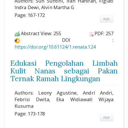
Authors: Sun Suntini, Ifah Hanifah, Figiati
Indra Dewi, Alvin Martha G
Page: 167-172
PDF
Abstract View: 255
PDF: 257
DOI :
https://doi.org/10.61124/1.renata.124
Edukasi Pengolahan Limbah
Kulit Nanas sebagai Pakan
Ternak Ramah Lingkungan
Authors: Leony Agustine, Andri Andri,
Febrisi Dwita, Eka Widiawati Wijaya
Kusuma
Page: 173-178
PDF