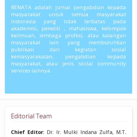
RENATA adalah jurnal pengabdian kepada
masyarakat untuk semua masyarakat
indonesia yang tidak terbatas pada
akademisi, peneliti , mahasiswa, kelompok
keilmuan, lembaga profesi, atau kalangan
masyarakat lain yang membutuhkan
publikasi dari kegiatan sosial
kemasyarakatan, pengabdian kepada
masyarakat, atau jenis social community
services lainnya.
Editorial Team
Chief Editor
: Dr. Ir. Mulki Indana Zulfa, M.T.