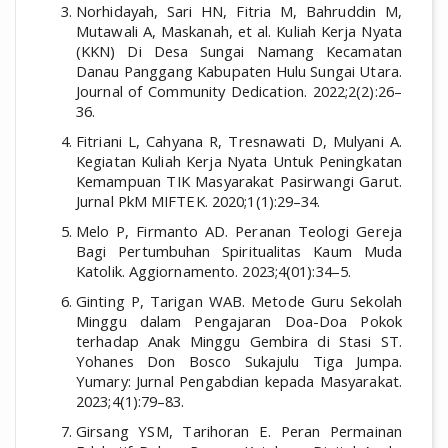
Norhidayah, Sari HN, Fitria M, Bahruddin M,
Mutawali A, Maskanah, et al. Kuliah Kerja Nyata
(KKN) Di Desa Sungai Namang Kecamatan
Danau Panggang Kabupaten Hulu Sungai Utara.
Journal of Community Dedication. 2022;2(2):26–
36.
Fitriani L, Cahyana R, Tresnawati D, Mulyani A.
Kegiatan Kuliah Kerja Nyata Untuk Peningkatan
Kemampuan TIK Masyarakat Pasirwangi Garut.
Jurnal PkM MIFTEK. 2020;1(1):29–34.
Melo P, Firmanto AD. Peranan Teologi Gereja
Bagi Pertumbuhan Spiritualitas Kaum Muda
Katolik. Aggiornamento. 2023;4(01):34–5.
Ginting P, Tarigan WAB. Metode Guru Sekolah
Minggu dalam Pengajaran Doa-Doa Pokok
terhadap Anak Minggu Gembira di Stasi ST.
Yohanes Don Bosco Sukajulu Tiga Jumpa.
Yumary: Jurnal Pengabdian kepada Masyarakat.
2023;4(1):79–83.
Girsang YSM, Tarihoran E. Peran Permainan