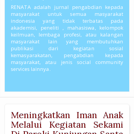
RENATA adalah jurnal pengabdian kepada
masyarakat untuk semua masyarakat
indonesia yang tidak terbatas pada
akademisi, peneliti , mahasiswa, kelompok
keilmuan, lembaga profesi, atau kalangan
masyarakat lain yang membutuhkan
publikasi dari kegiatan sosial
kemasyarakatan, pengabdian kepada
masyarakat, atau jenis social community
services lainnya.
Meningkatkan Iman Anak
Melalui Kegiatan Sekami