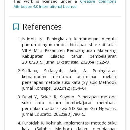
This work is licensed under a
Creative Commons
Attribution 4.0 International License
.
References
Istiqoh N. Peningkatan kemampuan menulis
pantun dengan model think pair share di kelas
VII-A MTs Pesantren Pembangunan Majenang
Kabupaten Cilacap tahun pembelajaran
2018/2019. Jurnal Diksatrasia. 2020;4(1):22–9.
Sulfiana, Sulfasyah, Anin A. Peningkatan
kemampuan membaca permulaan melalui
penerapan metode suku kata (Syllabic Method).
Jurnal Konsepsi. 2023;12(1):54–61.
Dewi Y, Sekar R, Suyono. Penerapan metode
suku kata dalam pembelajaran membaca
permulaan pada siswa SD Sunan Giri Ngebruk.
Jurnal Educatio. 2022;8(3):780–5.
Furoidah R, Rohinah. Implementasi metode suku
kata (Syllabic Method) dalam pembiasaan