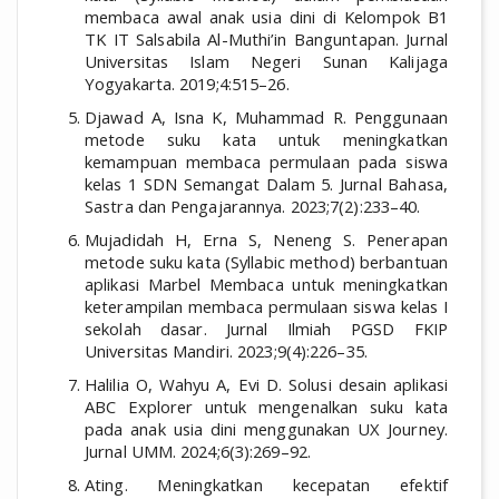
membaca awal anak usia dini di Kelompok B1
TK IT Salsabila Al-Muthi’in Banguntapan. Jurnal
Universitas Islam Negeri Sunan Kalijaga
Yogyakarta. 2019;4:515–26.
Djawad A, Isna K, Muhammad R. Penggunaan
metode suku kata untuk meningkatkan
kemampuan membaca permulaan pada siswa
kelas 1 SDN Semangat Dalam 5. Jurnal Bahasa,
Sastra dan Pengajarannya. 2023;7(2):233–40.
Mujadidah H, Erna S, Neneng S. Penerapan
metode suku kata (Syllabic method) berbantuan
aplikasi Marbel Membaca untuk meningkatkan
keterampilan membaca permulaan siswa kelas I
sekolah dasar. Jurnal Ilmiah PGSD FKIP
Universitas Mandiri. 2023;9(4):226–35.
Halilia O, Wahyu A, Evi D. Solusi desain aplikasi
ABC Explorer untuk mengenalkan suku kata
pada anak usia dini menggunakan UX Journey.
Jurnal UMM. 2024;6(3):269–92.
Ating. Meningkatkan kecepatan efektif