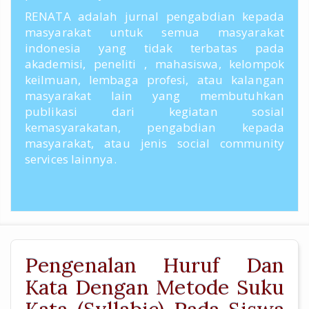
RENATA adalah jurnal pengabdian kepada
masyarakat untuk semua masyarakat
indonesia yang tidak terbatas pada
akademisi, peneliti , mahasiswa, kelompok
keilmuan, lembaga profesi, atau kalangan
masyarakat lain yang membutuhkan
publikasi dari kegiatan sosial
kemasyarakatan, pengabdian kepada
masyarakat, atau jenis social community
services lainnya.
Pengenalan Huruf Dan
Kata Dengan Metode Suku