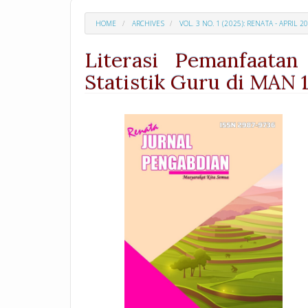
HOME
ARCHIVES
VOL. 3 NO. 1 (2025): RENATA - APRIL 2
Literasi Pemanfaata
Statistik Guru di MAN
##plugins.themes.academic