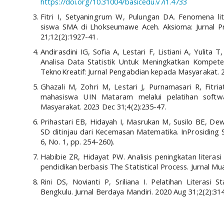
https://doi.org/10.31004/basicedu.v7i1.4733
Fitri I, Setyaningrum W, Pulungan DA. Fenomena li
siswa SMA di Lhokseumawe Aceh. Aksioma: Jurnal P
21;12(2):1927-41.
Andirasdini IG, Sofia A, Lestari F, Listiani A, Yulita 
Analisa Data Statistik Untuk Meningkatkan Kompet
TeknoKreatif: Jurnal Pengabdian kepada Masyarakat. 2
Ghazali M, Zohri M, Lestari J, Purnamasari R, Fitria
mahasiswa UIN Mataram melalui pelatihan softw
Masyarakat. 2023 Dec 31;4(2):235-47.
Prihastari EB, Hidayah I, Masrukan M, Susilo BE, Dewi
SD ditinjau dari Kecemasan Matematika. InProsiding 
6, No. 1, pp. 254-260).
Habibie ZR, Hidayat PW. Analisis peningkatan literasi
pendidikan berbasis The Statistical Process. Jurnal Mu
Rini DS, Novianti P, Sriliana I. Pelatihan Literas
Bengkulu. Jurnal Berdaya Mandiri. 2020 Aug 31;2(2):314