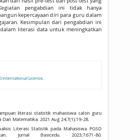
an dari hasil pre-test dan post-test yang
egiatan pengabdian ini tidak hanya
angun kepercayaan diri para guru dalam
jaran. Kesimpulan dari pengabdian ini
dalam literasi data untuk meningkatkan
rticle.details##
0 International License
.
ampuan literasi statistik mahasiswa calon guru
 Dan Matematika. 2021 Aug 24;7(1):19-28.
nalisis Literasi Statistik pada Mahasiswa PGSD
n. Jurnal Basicedu. 2023;7:671-80.