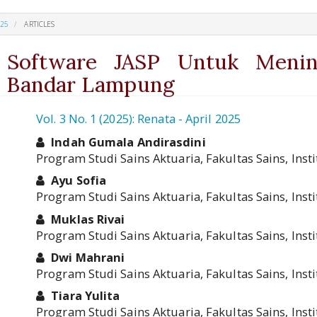
025
ARTICLES
n Software JASP Untuk Menin
 1 Bandar Lampung
_pro.article.sidebar##
Vol. 3 No. 1 (2025): Renata - April 2025
##plugins.themes.academic_pro.
Indah Gumala Andirasdini
Program Studi Sains Aktuaria, Fakultas Sains, Ins
Ayu Sofia
Program Studi Sains Aktuaria, Fakultas Sains, Ins
Muklas Rivai
Program Studi Sains Aktuaria, Fakultas Sains, Ins
Dwi Mahrani
Program Studi Sains Aktuaria, Fakultas Sains, Ins
Tiara Yulita
Program Studi Sains Aktuaria, Fakultas Sains, Ins