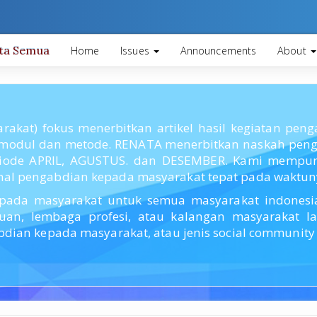
ita Semua
Home
Issues
Announcements
About
akat) fokus menerbitkan artikel hasil kegiatan pe
modul dan metode. RENATA menerbitkan naskah penga
riode APRIL, AGUSTUS. dan DESEMBER. Kami mempuny
nal pengabdian kepada masyarakat tepat pada waktun
pada masyarakat untuk semua masyarakat indonesia 
muan, lembaga profesi, atau kalangan masyarakat 
dian kepada masyarakat, atau jenis social community s