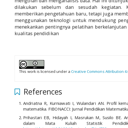
mengolah dan menganalisis data. Hal ini ditunjukk
dilakukan sebelum dan sesudah kegiatan. K
memberikan pengetahuan baru, tetapi juga memb
menggunakan teknologi untuk mendukung penga
menekankan pentingnya pelatihan berkelanjutan 
kualitas pendidikan
##plugins.themes.academic_pro.a
This work is licensed under a
Creative Commons Attribution 4.
References
Andriatna R, Kurniawati I, Wulandari AN. Profil kem
matematika. FIBONACCI: Jurnal Pendidikan Matematika
Prihastari EB, Hidayah I, Masrukan M, Susilo BE. A
dalam Mata Kuliah Statistik Pendidika