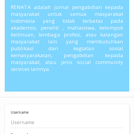
RENATA adalah jurnal pengabdian kepada
masyarakat untuk semua masyarakat
indonesia yang tidak terbatas pada
akademisi, peneliti , mahasiswa, kelompok
keilmuan, lembaga profesi, atau kalangan
masyarakat lain yang membutuhkan
publikasi dari kegiatan sosial
kemasyarakatan, pengabdian kepada
masyarakat, atau jenis social community
services lainnya.
Username