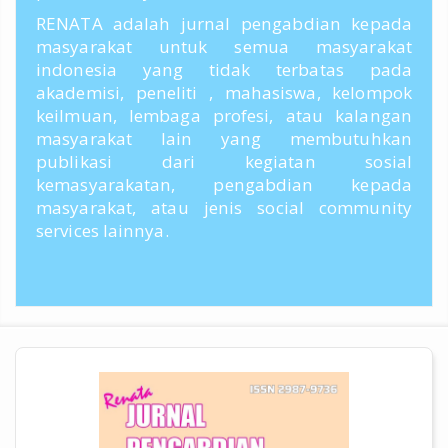
RENATA adalah jurnal pengabdian kepada
masyarakat untuk semua masyarakat
indonesia yang tidak terbatas pada
akademisi, peneliti , mahasiswa, kelompok
keilmuan, lembaga profesi, atau kalangan
masyarakat lain yang membutuhkan
publikasi dari kegiatan sosial
kemasyarakatan, pengabdian kepada
masyarakat, atau jenis social community
services lainnya.