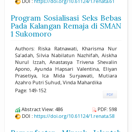
DOI :
https://doi.org/10.61124/1.renata.61
Program Sosialisasi Seks Bebas
Pada Kalangan Remaja di SMAN
1 Sukomoro
Authors: Riska Ratnawati, Kharisma Nur
Sa'adah, Silvia Nabilatun Nazhifah, Aiskha
Nurul Izzah, Anastasya Trivena Shevalin
Apono, Ayunda Hapsari Valentina, Eliyan
Prasetiya, Ica Mida Suryawati, Mutiara
Azahro Putri Suhud, Vinda Mahardika
Page: 149-152
PDF
Abstract View: 486
PDF: 598
DOI :
https://doi.org/10.61124/1.renata.58