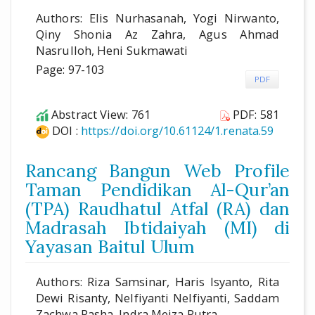
Authors: Elis Nurhasanah, Yogi Nirwanto,
Qiny Shonia Az Zahra, Agus Ahmad
Nasrulloh, Heni Sukmawati
Page: 97-103
PDF
Abstract View: 761
PDF: 581
DOI :
https://doi.org/10.61124/1.renata.59
Rancang Bangun Web Profile
Taman Pendidikan Al-Qur’an
(TPA) Raudhatul Atfal (RA) dan
Madrasah Ibtidaiyah (MI) di
Yayasan Baitul Ulum
Authors: Riza Samsinar, Haris Isyanto, Rita
Dewi Risanty, Nelfiyanti Nelfiyanti, Saddam
Zachwa Pasha, Indra Meiza Putra