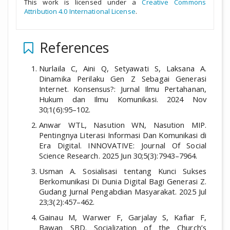
This work is licensed under a
Creative Commons
Attribution 4.0 International License
.
References
Nurlaila C, Aini Q, Setyawati S, Laksana A.
Dinamika Perilaku Gen Z Sebagai Generasi
Internet. Konsensus?: Jurnal Ilmu Pertahanan,
Hukum dan Ilmu Komunikasi. 2024 Nov
30;1(6):95–102.
Anwar WTL, Nasution WN, Nasution MIP.
Pentingnya Literasi Informasi Dan Komunikasi di
Era Digital. INNOVATIVE: Journal Of Social
Science Research. 2025 Jun 30;5(3):7943–7964.
Usman A. Sosialisasi tentang Kunci Sukses
Berkomunikasi Di Dunia Digital Bagi Generasi Z.
Gudang Jurnal Pengabdian Masyarakat. 2025 Jul
23;3(2):457–462.
Gainau M, Warwer F, Garjalay S, Kafiar F,
Bawan SBD. Socialization of the Church’s