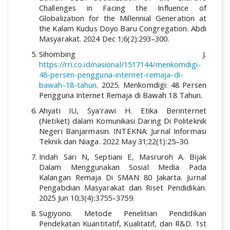
Challenges in Facing the Influence of
Globalization for the Millennial Generation at
the Kalam Kudus Doyo Baru Congregation. Abdi
Masyarakat. 2024 Dec 1;6(2):293–300.
Sihombing J.
https://rri.co.id/nasional/1517144/menkomdigi-
48-persen-pengguna-internet-remaja-di-
bawah-18-tahun
. 2025. Menkomdigi: 48 Persen
Pengguna Internet Remaja di Bawah 18 Tahun.
Ahyati IU, Sya’rawi H. Etika Berinternet
(Netiket) dalam Komunikasi Daring Di Politeknik
Negeri Banjarmasin. INTEKNA: Jurnal Informasi
Teknik dan Niaga. 2022 May 31;22(1):25–30.
Indah Sari N, Septiani E, Masruroh A. Bijak
Dalam Menggunakan Sosial Media Pada
Kalangan Remaja Di SMAN 80 Jakarta. Jurnal
Pengabdian Masyarakat dan Riset Pendidikan.
2025 Jun 10;3(4):3755–3759.
Sugiyono. Metode Penelitian Pendidikan
Pendekatan Kuantitatif, Kualitatif, dan R&D. 1st