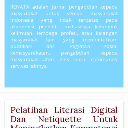
RENATA adalah jurnal pengabdian kepada
masyarakat untuk semua masyarakat
indonesia yang tidak terbatas pada
akademisi, peneliti , mahasiswa, kelompok
keilmuan, lembaga profesi, atau kalangan
masyarakat lain yang membutuhkan
publikasi dari kegiatan sosial
kemasyarakatan, pengabdian kepada
masyarakat, atau jenis social community
services lainnya.
Pelatihan Literasi Digital
Dan Netiquette Untuk