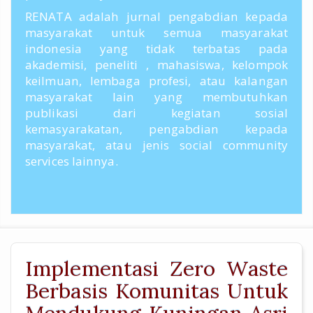
RENATA adalah jurnal pengabdian kepada
masyarakat untuk semua masyarakat
indonesia yang tidak terbatas pada
akademisi, peneliti , mahasiswa, kelompok
keilmuan, lembaga profesi, atau kalangan
masyarakat lain yang membutuhkan
publikasi dari kegiatan sosial
kemasyarakatan, pengabdian kepada
masyarakat, atau jenis social community
services lainnya.
Implementasi Zero Waste
Berbasis Komunitas Untuk