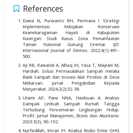
References
Diana N, Purwanto BH, Permana I. Strategi
Implementasi Kebijakan Konservasi
Keanekaragaman Hayati di Kabupaten
Kuningan: Studi Kasus Zona Pemanfaatan
Taman Nasional Gunung Ciremai. IJD:
Internasional Journal of Demos. 2022;4(1):491–
500.
Aji RB, Rawandi A, Alhaq IH, Yasa T, Maylani M,
Hardiah. Solusi Permasalahan Sampah melalui
Bank Sampah dan Inovasi Alat Pirolisis di Desa
Mekarsari. Jurnal Pengabdian Kepada
Masyarakat. 2024;2(2):32-38.
Utami AP, Pane NNA, Hasibuan A. Analisis
Dampak Limbah Sampah Rumah Tangga
Terhubung Pencemaran Lingkungan Hidup.
Profit: Jurnal Manajemen, Bisnis dan Akuntansi.
2023:3(3), 90–102.
Nurfadillah, Imran IH. Analisa Risiko Emisi GHG