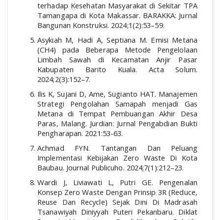
terhadap Kesehatan Masyarakat di Sekitar TPA
Tamangapa di Kota Makassar. BARAKKA: Jurnal
Bangunan Konstruksi. 2024;1(2):53–59.
Asykiah M, Hadi A, Septiana M. Emisi Metana
(CH4) pada Beberapa Metode Pengelolaan
Limbah Sawah di Kecamatan Anjir Pasar
Kabupaten Barito Kuala. Acta Solum.
2024;2(3):152–7.
Ilis K, Sujani D, Ame, Sugianto HAT. Manajemen
Strategi Pengolahan Samapah menjadi Gas
Metana di Tempat Pembuangan Akhir Desa
Paras, Malang. Jurdian: Jurnal Pengabdian Bukti
Pengharapan. 2021:53-63.
Achmad FYN. Tantangan Dan Peluang
Implementasi Kebijakan Zero Waste Di Kota
Baubau. Journal Publicuho. 2024;7(1):212–23.
Wardi J, Liviawati L, Putri GE. Pengenalan
Konsep Zero Waste Dengan Prinsip 3R (Reduce,
Reuse Dan Recycle) Sejak Dini Di Madrasah
Tsanawiyah Diniyyah Puteri Pekanbaru. Diklat