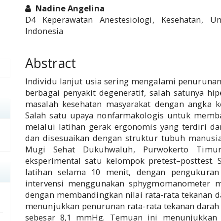
Nadine Angelina
D4 Keperawatan Anestesiologi, Kesehatan, U
Indonesia
Abstract
Individu lanjut usia sering mengalami penuruna
berbagai penyakit degeneratif, salah satunya hi
masalah kesehatan masyarakat dengan angka ke
Salah satu upaya nonfarmakologis untuk memb
melalui latihan gerak ergonomis yang terdiri d
dan disesuaikan dengan struktur tubuh manusia.
Mugi Sehat Dukuhwaluh, Purwokerto Timur
eksperimental satu kelompok pretest–posttest. 
latihan selama 10 menit, dengan pengukura
intervensi menggunakan sphygmomanometer manu
dengan membandingkan nilai rata-rata tekanan da
menunjukkan penurunan rata-rata tekanan darah s
sebesar 8,1 mmHg. Temuan ini menunjukkan 