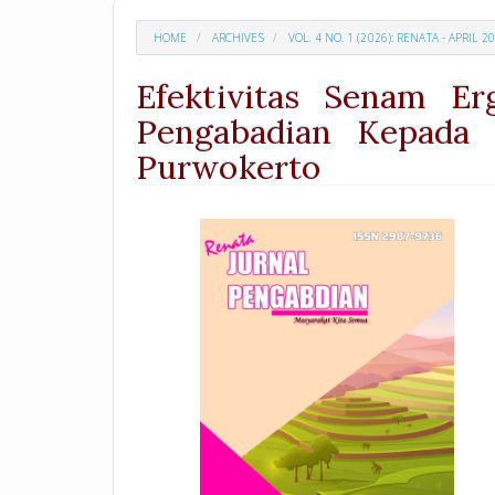
HOME
ARCHIVES
VOL. 4 NO. 1 (2026): RENATA - APRIL 2
Efektivitas Senam Er
Pengabadian Kepada
Purwokerto
##plugins.themes.academic