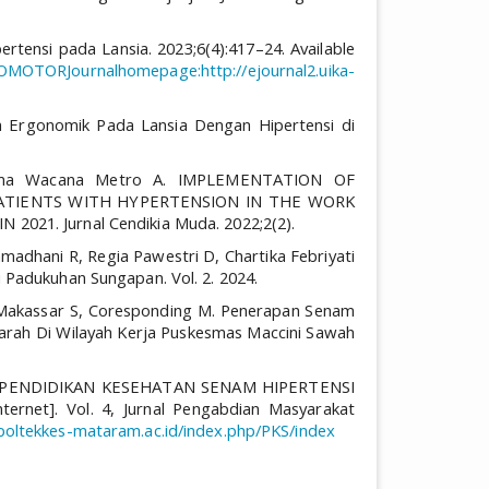
rtensi pada Lansia. 2023;6(4):417–24. Available
PROMOTORJournalhomepage:http://ejournal2.uika-
nam Ergonomik Pada Lansia Dengan Hipertensi di
arma Wacana Metro A. IMPLEMENTATION OF
ATIENTS WITH HYPERTENSION IN THE WORK
21. Jurnal Cendikia Muda. 2022;2(2).
amadhani R, Regia Pawestri D, Chartika Febriyati
di Padukuhan Sungapan. Vol. 2. 2024.
 Makassar S, Coresponding M. Penerapan Senam
arah Di Wilayah Kerja Puskesmas Maccini Sawah
 SN. PENDIDIKAN KESEHATAN SENAM HIPERTENSI
t]. Vol. 4, Jurnal Pengabdian Masyarakat
.poltekkes-mataram.ac.id/index.php/PKS/index