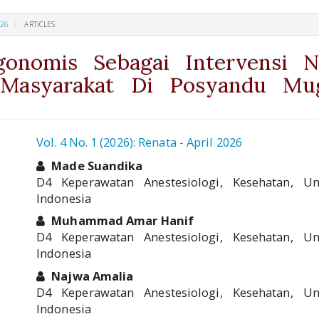
026
ARTICLES
gonomis Sebagai Intervensi 
 Masyarakat Di Posyandu Mu
_pro.article.sidebar##
Vol. 4 No. 1 (2026): Renata - April 2026
##plugins.themes.academic_pro.
Made Suandika
D4 Keperawatan Anestesiologi, Kesehatan, U
Indonesia
Muhammad Amar Hanif
D4 Keperawatan Anestesiologi, Kesehatan, U
Indonesia
Najwa Amalia
D4 Keperawatan Anestesiologi, Kesehatan, U
Indonesia