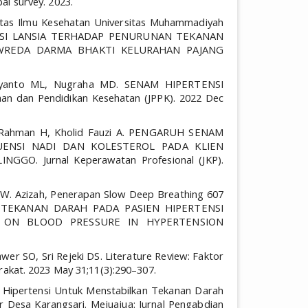
al survey. 2023.
ltas Ilmu Kesehatan Universitas Muhammadiyah
TENSI LANSIA TERHADAP PENURUNAN TEKANAN
 WREDA DARMA BHAKTI KELURAHAN PAJANG
eryanto ML, Nugraha MD. SENAM HIPERTENSI
 dan Pendidikan Kesehatan (JPPK). 2022 Dec
ur Rahman H, Kholid Fauzi A. PENGARUH SENAM
UENSI NADI DAN KOLESTEROL PADA KLIEN
GO. Jurnal Keperawatan Profesional (JKP).
 W. Azizah, Penerapan Slow Deep Breathing 607
TEKANAN DARAH PADA PASIEN HIPERTENSI
 ON BLOOD PRESSURE IN HYPERTENSION
er SO, Sri Rejeki DS. Literature Review: Faktor
arakat. 2023 May 31;11(3):290–307.
m Hipertensi Untuk Menstabilkan Tekanan Darah
 Desa Karangsari. Mejuajua: Jurnal Pengabdian