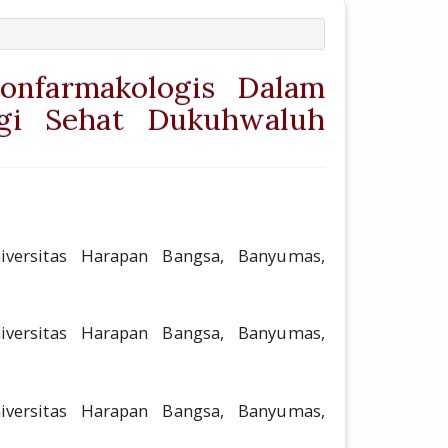
Nonfarmakologis Dalam
gi Sehat Dukuhwaluh
article.main##
niversitas Harapan Bangsa, Banyumas,
niversitas Harapan Bangsa, Banyumas,
niversitas Harapan Bangsa, Banyumas,