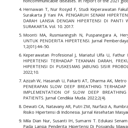
noncommunicable diseases. In: report of the 2021 glob
Hernawan T, Nur Rosyid F, Studi Keperawatan Faku
Surakarta Jl Yani PA. PENGARUH SENAM HIPER
DARAH LANSIA DENGAN HIPERTENSI DI PANTI
SURAKARTA. Vol. 10. 2017.
Moonti MA, Rusmianingsih N, Puspanegara A, H
UNTUK PENDERITA HIPERTENSI. Jurnal Pemberdayaan
1;2(01):44–50.
Keperawatan Profesional J, Mariatul Ulfa U, Fath
HIPERTENSI TERHADAP TEKANAN DARAH, FREK
HIPERTENSI DI PUSKESMAS JABUNG SISIR PROBOLING
2022;10.
Azizah W, Hasanah U, Pakarti AT, Dharma AK, Metro
PENERAPAN SLOW DEEP BREATHING TERHADAP 
IMPLEMENTATION OF SLOW DEEP BREATHING
PATIENTS. Jurnal Cendikia Muda. 2022;2(4).
Dewati CA, Natavany AR, Putri ZM, Nurfaizi A, Rumbraw
Risiko Hipertensi di Indonesia. Jurnal Kesehatan Masy
Mila Dian Nur, Susanti IH, Sumarni T. Edukasi Sena
Pada Lansia Penderita Hipertensi Di Posyandu Mawar