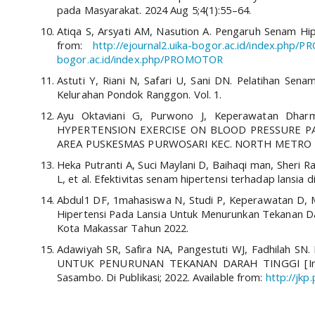
pada Masyarakat. 2024 Aug 5;4(1):55–64.
Atiqa S, Arsyati AM, Nasution A. Pengaruh Senam Hipe
from:
http://ejournal2.uika-bogor.ac.id/index.php/
bogor.ac.id/index.php/PROMOTOR
Astuti Y, Riani N, Safari U, Sani DN. Pelatihan Se
Kelurahan Pondok Ranggon. Vol. 1.
Ayu Oktaviani G, Purwono J, Keperawatan Dh
HYPERTENSION EXERCISE ON BLOOD PRESSURE P
AREA PUSKESMAS PURWOSARI KEC. NORTH METRO IN 20
Heka Putranti A, Suci Maylani D, Baihaqi man, Sheri R
L, et al. Efektivitas senam hipertensi terhadap lansia 
Abdul1 DF, 1mahasiswa N, Studi P, Keperawatan D,
Hipertensi Pada Lansia Untuk Menurunkan Tekanan D
Kota Makassar Tahun 2022.
Adawiyah SR, Safira NA, Pangestuti WJ, Fadhilah
UNTUK PENURUNAN TEKANAN DARAH TINGGI [Interne
Sasambo. Di Publikasi; 2022. Available from:
http://jkp