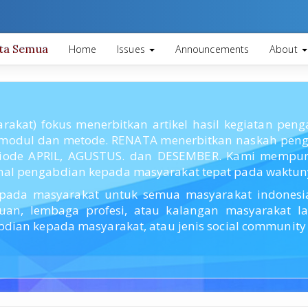
ita Semua
Home
Issues
Announcements
About
akat) fokus menerbitkan artikel hasil kegiatan pe
modul dan metode. RENATA menerbitkan naskah penga
riode APRIL, AGUSTUS. dan DESEMBER. Kami mempuny
nal pengabdian kepada masyarakat tepat pada waktun
pada masyarakat untuk semua masyarakat indonesia 
muan, lembaga profesi, atau kalangan masyarakat 
dian kepada masyarakat, atau jenis social community s