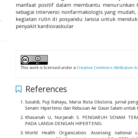
manfaat positif dalam membantu menurunkan te
sebagai intervensi nonfarmakologis yang mudah, 
kegiatan rutin di posyandu lansia untuk mendu
penyakit kardiovaskular
##plugins.themes.academic_pro.a
This work is licensed under a
Creative Commons Attribution 4.
References
Susaldi, Puji Rahayu, Maria Rista Okstoria. jurnal 
Senam Hipertensi dan Rebusan Air Daun Salam untuk H
Khasanah U, Nurjanah S. PENGARUH SENAM T
PADA LANSIA DENGAN HIPERTENSI.
World Health Organization. Assessing national 