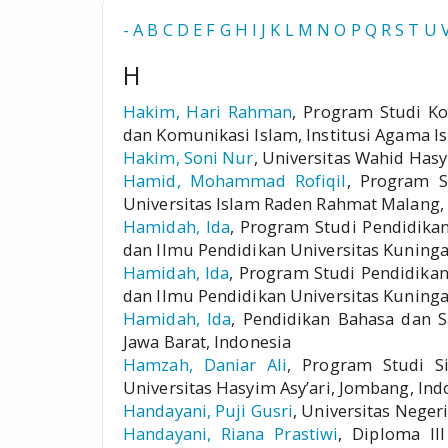
-
A
B
C
D
E
F
G
H
I
J
K
L
M
N
O
P
Q
R
S
T
U
H
Hakim, Hari Rahman
, Program Studi K
dan Komunikasi Islam, Institusi Agama Is
Hakim, Soni Nur
, Universitas Wahid Has
Hamid, Mohammad Rofiqil
, Program S
Universitas Islam Raden Rahmat Malang,
Hamidah, Ida
, Program Studi Pendidika
dan Ilmu Pendidikan Universitas Kuninga
Hamidah, Ida
, Program Studi Pendidikan
dan Ilmu Pendidikan Universitas Kuninga
Hamidah, Ida
, Pendidikan Bahasa dan S
Jawa Barat, Indonesia
Hamzah, Daniar Ali
, Program Studi Si
Universitas Hasyim Asy’ari, Jombang, Ind
Handayani, Puji Gusri
, Universitas Neger
Handayani, Riana Prastiwi
, Diploma II