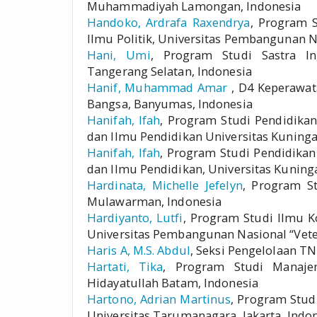
Muhammadiyah Lamongan, Indonesia
Handoko, Ardrafa Raxendrya
, Program S
Ilmu Politik, Universitas Pembangunan Na
Hani, Umi
, Program Studi Sastra Ing
Tangerang Selatan, Indonesia
Hanif, Muhammad Amar
, D4 Keperawat
Bangsa, Banyumas, Indonesia
Hanifah, Ifah
, Program Studi Pendidika
dan Ilmu Pendidikan Universitas Kuninga
Hanifah, Ifah
, Program Studi Pendidikan
dan Ilmu Pendidikan, Universitas Kuning
Hardinata, Michelle Jefelyn
, Program S
Mulawarman, Indonesia
Hardiyanto, Lutfi
, Program Studi Ilmu Ko
Universitas Pembangunan Nasional “Veter
Haris A, M.S. Abdul
, Seksi Pengelolaan T
Hartati, Tika
, Program Studi Manajem
Hidayatullah Batam, Indonesia
Hartono, Adrian Martinus
, Program Stud
Universitas Tarumanagara, Jakarta, Indo