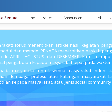
ita Semua
Home
Issues
Announcements
About
akat) fokus menerbitkan artikel hasil kegiatan pe
modul dan metode. RENATA menerbitkan naskah penga
riode APRIL, AGUSTUS. dan DESEMBER. Kami mempuny
nal pengabdian kepada masyarakat tepat pada waktun
pada masyarakat untuk semua masyarakat indonesia 
muan, lembaga profesi, atau kalangan masyarakat 
dian kepada masyarakat, atau jenis social community s