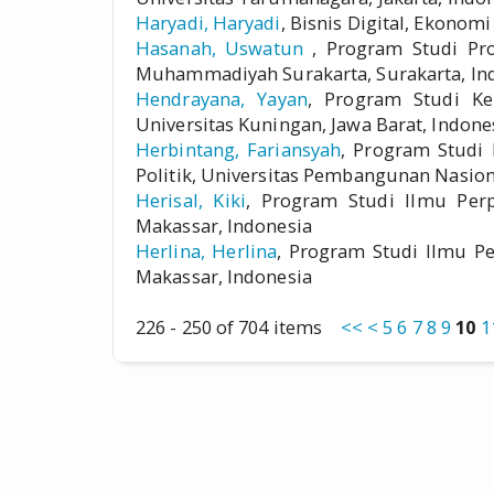
Haryadi, Haryadi
, Bisnis Digital, Ekonom
Hasanah, Uswatun
, Program Studi Pro
Muhammadiyah Surakarta, Surakarta, In
Hendrayana, Yayan
, Program Studi Ke
Universitas Kuningan, Jawa Barat, Indone
Herbintang, Fariansyah
, Program Studi 
Politik, Universitas Pembangunan Nasiona
Herisal, Kiki
, Program Studi Ilmu Per
Makassar, Indonesia
Herlina, Herlina
, Program Studi Ilmu P
Makassar, Indonesia
226 - 250 of 704 items
<<
<
5
6
7
8
9
10
1