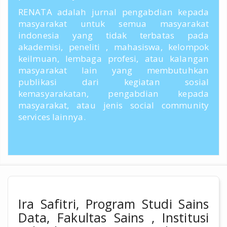
RENATA adalah jurnal pengabdian kepada
masyarakat untuk semua masyarakat
indonesia yang tidak terbatas pada
akademisi, peneliti , mahasiswa, kelompok
keilmuan, lembaga profesi, atau kalangan
masyarakat lain yang membutuhkan
publikasi dari kegiatan sosial
kemasyarakatan, pengabdian kepada
masyarakat, atau jenis social community
services lainnya.
Ira Safitri, Program Studi Sains
Data, Fakultas Sains , Institusi