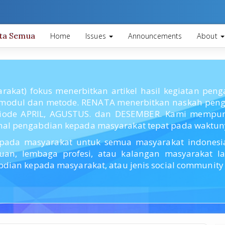
ita Semua
Home
Issues
Announcements
About
akat) fokus menerbitkan artikel hasil kegiatan pe
modul dan metode. RENATA menerbitkan naskah penga
riode APRIL, AGUSTUS. dan DESEMBER. Kami mempuny
nal pengabdian kepada masyarakat tepat pada waktun
pada masyarakat untuk semua masyarakat indonesia 
muan, lembaga profesi, atau kalangan masyarakat 
dian kepada masyarakat, atau jenis social community s